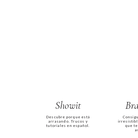
Showit
Br
Descubre porque está
Consig
arrasando. Trucos y
irresistib
tutoriales en español.
que te
a