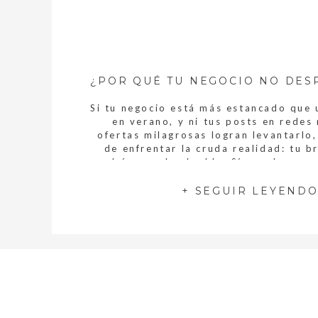
Si tu negocio está más estancado que 
en verano, y ni tus posts en redes 
ofertas milagrosas logran levantarlo,
de enfrentar la cruda realidad: tu b
podría ser el culpable. Sí, ese logo qu
en cinco minutos y esos colores que e
prima no están funcionando. Vamo
+ SEGUIR LEYEND