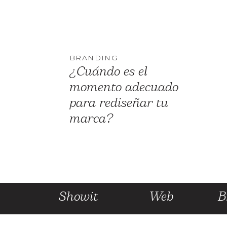
BRANDING
¿Cuándo es el
momento adecuado
para rediseñar tu
marca?
Showit
Web
B