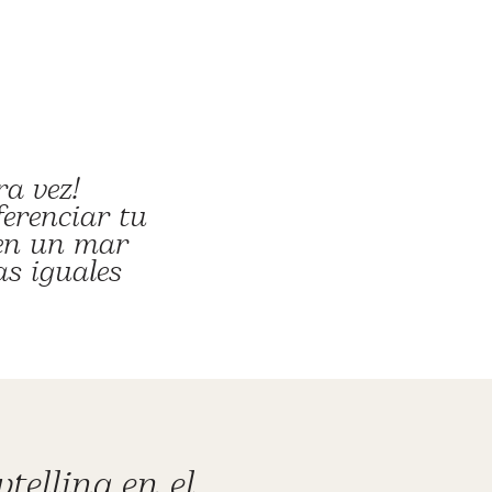
ra vez!
erenciar tu
 en un mar
s iguales
telling en el