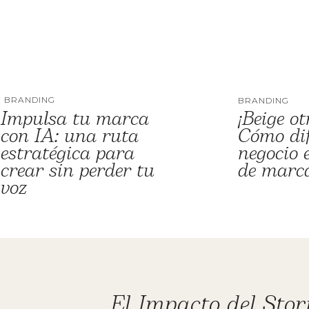
BRANDING
BRANDING
Impulsa tu marca
¡Beige ot
con IA: una ruta
Cómo dif
estratégica para
negocio
crear sin perder tu
de marca
voz
El Impacto del Story