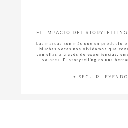
Las marcas son más que un producto o 
Muchas veces nos olvidamos que co
con ellas a través de experiencias, em
valores. El storytelling es una herr
poderosa que nos ayuda a conseguir
storytelling tiene un impacto significa
narrativa de una marca. Nos ayuda a:
+ SEGUIR LEYEND
el storytelling y […]