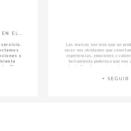
EL IMPACTO DEL STORYTELLING EN EL BRANDING
servicio.
Las marcas son más que un prod
nectamos
veces nos olvidamos que conectam
ociones y
experiencias, emociones y valores
amienta
herramienta poderosa que nos a
lo. El
storytelling tiene un impacto sign
tivo en la
de una marca. Nos ayuda a: ¿Qué 
 ¿Qué es
O
+ SEGUIR