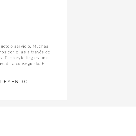
ucto o servicio. Muchas
os con ellas a través de
. El storytelling es una
yuda a conseguirlo. El
ificativo en la narrativa
es el storytelling y […]
 LEYENDO