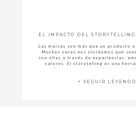
Las marcas son más que un producto o 
Muchas veces nos olvidamos que co
con ellas a través de experiencias, em
valores. El storytelling es una herr
poderosa que nos ayuda a conseguir
storytelling tiene un impacto significa
narrativa de una marca. Nos ayuda a:
+ SEGUIR LEYEND
el storytelling y […]