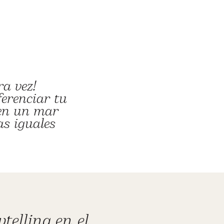
ra vez!
erenciar tu
 en un mar
s iguales
telling en el