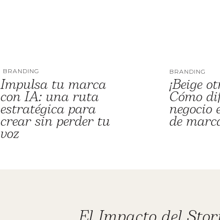
BRANDING
BRANDING
Impulsa tu marca
¡Beige ot
con IA: una ruta
Cómo dif
estratégica para
negocio
crear sin perder tu
de marca
voz
El Impacto del Story