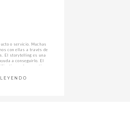
ucto o servicio. Muchas
os con ellas a través de
. El storytelling es una
yuda a conseguirlo. El
ificativo en la narrativa
es el storytelling y […]
 LEYENDO