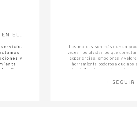
EL IMPACTO DEL STORYTELLING EN EL BRANDING
servicio.
Las marcas son más que un prod
nectamos
veces nos olvidamos que conectam
ociones y
experiencias, emociones y valores
amienta
herramienta poderosa que nos a
lo. El
storytelling tiene un impacto sign
tivo en la
de una marca. Nos ayuda a: ¿Qué 
 ¿Qué es
O
+ SEGUIR