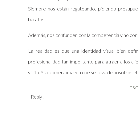
Siempre nos están regateando, pidiendo presupu
baratos.
Además, nos confunden con la competencia y no con
La realidad es que una identidad visual bien defin
profesionalidad tan importante para atraer a los cl
visita. Y la primera imagen que se lleva de nosotros el
¿Cómo mejorarla?
ES
Reply...
5 imprescindibles en 
elevar t
Lo primero de todo es descubrir que hace que