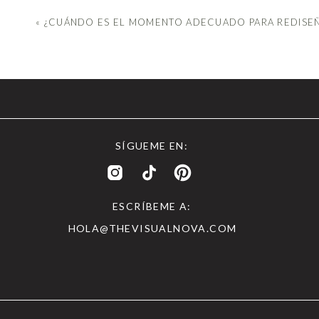
valoran de tu trabajo y subráyalo. Destácalo, mejóra
«
¿CUÁNDO ES EL MOMENTO ADECUADO PARA REDISEÑ
No necesitas ser todo para todos
. Enfoca tu ene
proyecto. Dirígete a ellos. Háblale a ellos. Ana
solución.
El futuro.
¿Hacia dónde aspiras llegar? ¿Cuáles s
empresa, si nada se interpusiera, con quién tra
SÍGUEME EN:
hiciste diferente? ¿Tiene tu empresa la misma ima
Qué
impresión transmite la imagen de tu negoci
ESCRÍBEME A:
tienes y que ve tu cliente potencial cuando conec
HOLA@THEVISUALNOVA.COM
visita, logo… No te olvides de facturas, dossi
empresa representada? ¿Es coherente? ¿Respira t
mensaje es adecuado? ¿Es cautivador? ¿Resuena c
mejorar o perfeccionar.